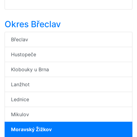
Okres Břeclav
Břeclav
Hustopeče
Klobouky u Brna
Lanžhot
Lednice
Mikulov
Moravský Žižkov