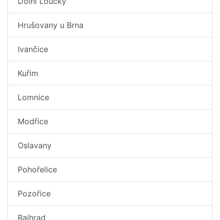
Dolní Loučky
Hrušovany u Brna
Ivančice
Kuřim
Lomnice
Modřice
Oslavany
Pohořelice
Pozořice
Rajhrad