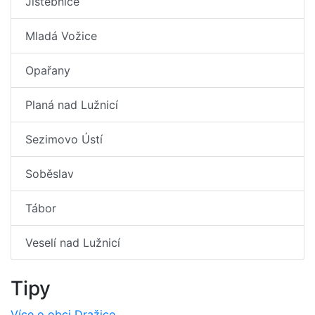
Jistebnice
Mladá Vožice
Opařany
Planá nad Lužnicí
Sezimovo Ústí
Soběslav
Tábor
Veselí nad Lužnicí
Tipy
Více o obci Dražice