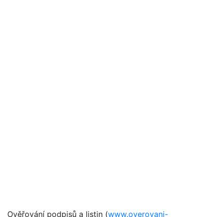
Ověřování podpisů a listin (
www.overovani-