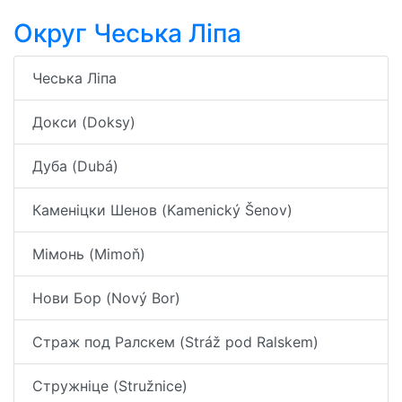
Округ Чеська Ліпа
Чеська Ліпа
Докси (Doksy)
Дуба (Dubá)
Каменіцки Шенов (Kamenický Šenov)
Мімонь (Mimoň)
Нови Бор (Nový Bor)
Страж под Ралскем (Stráž pod Ralskem)
Стружніце (Stružnice)