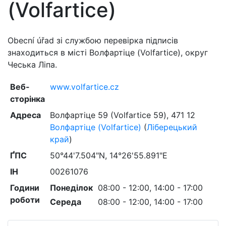
(Volfartice)
Obecní úřad зі службою перевірка підписів
знаходиться в місті Волфартіце (Volfartice), округ
Чеська Ліпа.
Веб-
www.volfartice.cz
сторінка
Адреса
Волфартіце 59 (Volfartice 59)
,
471 12
Волфартіце (Volfartice)
(
Ліберецький
край
)
ҐПС
50°44'7.504"N, 14°26'55.891"E
ІН
00261076
Години
Понеділок
08:00 - 12:00, 14:00 - 17:00
роботи
Середа
08:00 - 12:00, 14:00 - 17:00