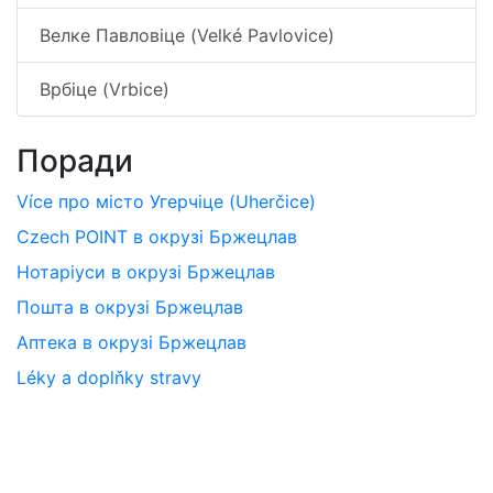
Велке Павловіце (Velké Pavlovice)
Врбіце (Vrbice)
Поради
Více про місто Угерчіце (Uherčice)
Czech POINT в окрузі Бржецлав
Нотаріуси в окрузі Бржецлав
Пошта в окрузі Бржецлав
Аптека в окрузі Бржецлав
Léky a doplňky stravy