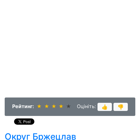
Рейтинг:
★
★
★
★
★
★
★
★
★
★
Оцініть:
👍
👎
Округ Бржецлав