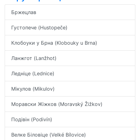
Бржецлав
Густопече (Hustopeče)
Клобоуки у Брна (Klobouky u Brna)
Ланжгот (Lanžhot)
Ледніце (Lednice)
Мікулов (Mikulov)
Моравски Жіжков (Moravský Žižkov)
Подівін (Podivín)
Велке Біловіце (Velké Bílovice)