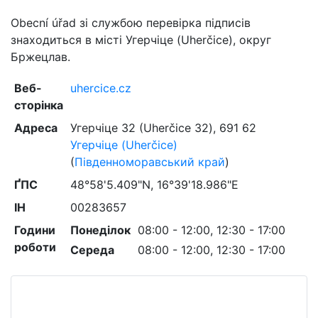
Obecní úřad зі службою перевірка підписів
знаходиться в місті Угерчіце (Uherčice), округ
Бржецлав.
Веб-
uhercice.cz
сторінка
Адреса
Угерчіце 32 (Uherčice 32)
,
691 62
Угерчіце (Uherčice)
(
Південноморавський край
)
ҐПС
48°58'5.409"N, 16°39'18.986"E
ІН
00283657
Години
Понеділок
08:00 - 12:00, 12:30 - 17:00
роботи
Середа
08:00 - 12:00, 12:30 - 17:00