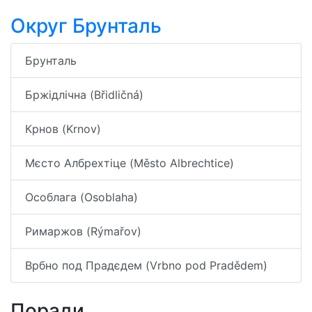
Округ Брунталь
Брунталь
Бржідлічна (Břidličná)
Крнов (Krnov)
Мєсто Албрехтіце (Město Albrechtice)
Особлага (Osoblaha)
Римаржов (Rýmařov)
Врбно под Прадєдем (Vrbno pod Pradědem)
Поради