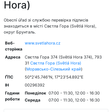
Hora)
Obecní úřad зі службою перевірка підписів
знаходиться в місті Свєтла Гора (Světlá Hora),
округ Брунталь.
Веб-
www.svetlahora.cz
сторінка
Адреса
Свєтла Гора 374 (Světlá Hora 374)
,
793
31
Свєтла Гора (Světlá Hora)
(
Моравсько-Сілезький край
)
ҐПС
50°2'45.746"N, 17°23'54.892"E
ІН
00296392
Години
Понеділок
07:00 - 11:30, 12:00 - 16:30
роботи
Середа
07:00 - 11:30, 12:00 - 16:30