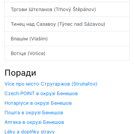
Тргови Штєпанов (Trhový Štěpánov)
Тинец над Сазавоу (Týnec nad Sázavou)
Влашім (Vlašim)
Вотіце (Votice)
Поради
Více про місто Стругаржов (Struhařov)
Czech POINT в окрузі Бенешов
Нотаріуси в окрузі Бенешов
Пошта в окрузі Бенешов
Аптека в окрузі Бенешов
Léky a doplňky stravy