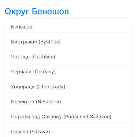
Округ Бенешов
Бенешов
Бистршіце (Bystřice)
Чехтіце (Čechtice)
Черчани (Čerčany)
Хоцеради (Chocerady)
Невеклов (Neveklov)
Поржічі над Сазавоу (Poříčí nad Sázavou)
Сазава (Sázava)