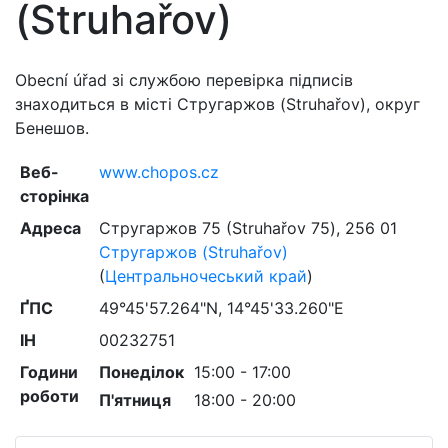
(Struhařov)
Obecní úřad зі службою перевірка підписів
знаходиться в місті Стругаржов (Struhařov), округ
Бенешов.
Веб-
www.chopos.cz
сторінка
Адреса
Стругаржов 75 (Struhařov 75)
,
256 01
Стругаржов (Struhařov)
(
Центральночеський край
)
ҐПС
49°45'57.264"N, 14°45'33.260"E
ІН
00232751
Години
Понеділок
15:00 - 17:00
роботи
П'ятниця
18:00 - 20:00