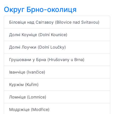
Округ Брно-околиця
Біловіце над Світавоу (Bílovice nad Svitavou)
Долні Коуніце (Dolní Kounice)
Долні Лоучки (Dolní Loučky)
Грушовани у Брна (Hrušovany u Brna)
Іванчіце (Ivančice)
Куржім (Kuřim)
Ломніце (Lomnice)
Модржіце (Modřice)