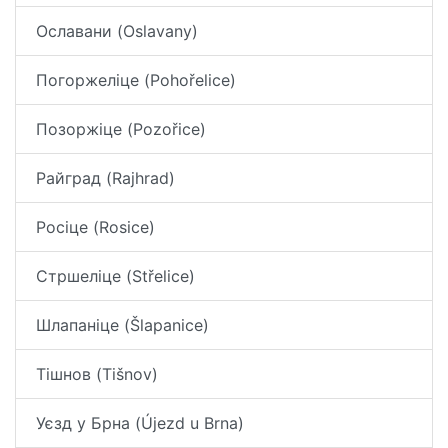
Ославани (Oslavany)
Погоржеліце (Pohořelice)
Позоржіце (Pozořice)
Райград (Rajhrad)
Росіце (Rosice)
Стршеліце (Střelice)
Шлапаніце (Šlapanice)
Тішнов (Tišnov)
Уєзд у Брна (Újezd u Brna)