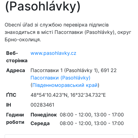
(Pasohlávky)
Obecní úřad зі службою перевірка підписів
знаходиться в місті Пасоглавки (Pasohlávky), округ
Брно-околиця.
Веб-
www.pasohlavky.cz
сторінка
Адреса
Пасоглавки 1 (Pasohlávky 1)
,
691 22
Пасоглавки (Pasohlávky)
(
Південноморавський край
)
ҐПС
48°54'10.423"N, 16°32'34.732"E
ІН
00283461
Години
Понеділок
08:00 - 12:00, 13:00 - 17:00
роботи
Середа
08:00 - 12:00, 13:00 - 17:00