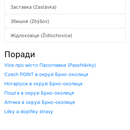
Заставка (Zastávka)
Збишов (Zbýšov)
Жідлоховіце (Židlochovice)
Поради
Více про місто Пасоглавки (Pasohlávky)
Czech POINT в окрузі Брно-околиця
Нотаріуси в окрузі Брно-околиця
Пошта в окрузі Брно-околиця
Аптека в окрузі Брно-околиця
Léky a doplňky stravy