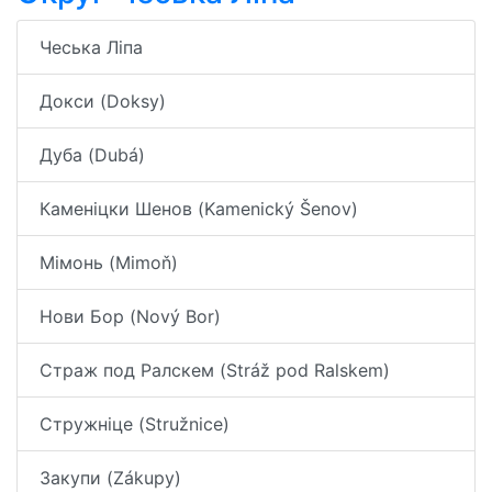
Чеська Ліпа
Докси (Doksy)
Дуба (Dubá)
Каменіцки Шенов (Kamenický Šenov)
Мімонь (Mimoň)
Нови Бор (Nový Bor)
Страж под Ралскем (Stráž pod Ralskem)
Стружніце (Stružnice)
Закупи (Zákupy)