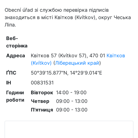
Obecní úřad зі службою перевірка підписів
знаходиться в місті Квітков (Kvítkov), округ Чеська
Ліпа.
Веб-
сторінка
Адреса
Квітков 57 (Kvítkov 57)
,
470 01
Квітков
(Kvítkov)
(
Ліберецький край
)
ҐПС
50°39'15.877"N, 14°29'9.014"E
ІН
00831531
Години
Вівторок
14:00 - 19:00
роботи
Четвер
09:00 - 13:00
П'ятниця
09:00 - 13:00