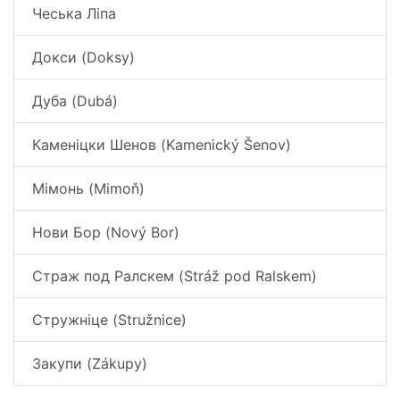
Чеська Ліпа
Докси (Doksy)
Дуба (Dubá)
Каменіцки Шенов (Kamenický Šenov)
Мімонь (Mimoň)
Нови Бор (Nový Bor)
Страж под Ралскем (Stráž pod Ralskem)
Стружніце (Stružnice)
Закупи (Zákupy)