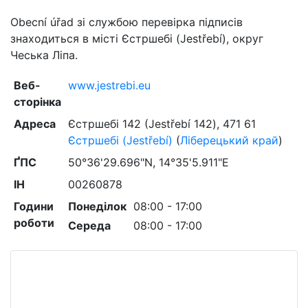
Obecní úřad зі службою перевірка підписів
знаходиться в місті Єстршебі (Jestřebí), округ
Чеська Ліпа.
Веб-
www.jestrebi.eu
сторінка
Адреса
Єстршебі 142 (Jestřebí 142)
,
471 61
Єстршебі (Jestřebí)
(
Ліберецький край
)
ҐПС
50°36'29.696"N, 14°35'5.911"E
ІН
00260878
Години
Понеділок
08:00 - 17:00
роботи
Середа
08:00 - 17:00