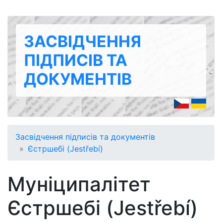
ЗАСВІДЧЕННЯ
ПІДПИСІВ ТА
ДОКУМЕНТІВ
Засвідчення підписів та документів
Єстршебі (Jestřebí)
Муніципалітет
Єстршебі (Jestřebí)