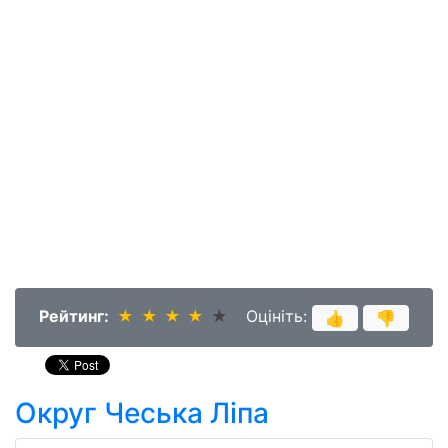
Рейтинг:
★
★
★
★
★
★
★
★
★
★
Оцініть:
👍
👎
Округ Чеська Ліпа