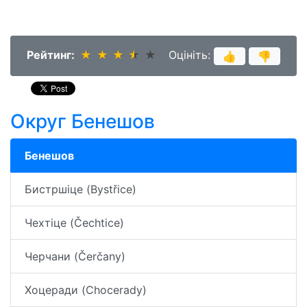
Рейтинг:
★
★
★
★
★
★
★
★
★
★
Оцініть:
👍
👎
Округ Бенешов
Бенешов
Бистршіце (Bystřice)
Чехтіце (Čechtice)
Черчани (Čerčany)
Хоцеради (Chocerady)