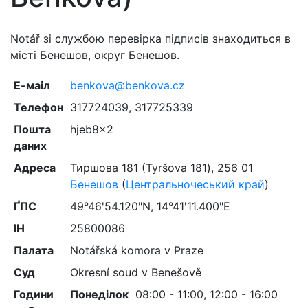
Notář зі службою перевірка підписів знаходиться в
місті Бенешов, округ Бенешов.
Е-маіл
benkova@benkova.cz
Телефон
317724039, 317725339
Пошта
hjeb8x2
даних
Адреса
Тиршова 181 (Tyršova 181)
,
256 01
Бенешов
(
Центральночеський край
)
ҐПС
49°46'54.120"N, 14°41'11.400"E
ІН
25800086
Палата
Notářská komora v Praze
Суд
Okresní soud v Benešově
Години
Понеділок
08:00 - 11:00, 12:00 - 16:00