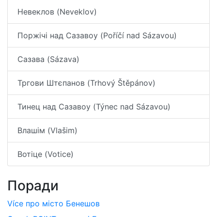
Невеклов (Neveklov)
Поржічі над Сазавоу (Poříčí nad Sázavou)
Сазава (Sázava)
Тргови Штєпанов (Trhový Štěpánov)
Тинец над Сазавоу (Týnec nad Sázavou)
Влашім (Vlašim)
Вотіце (Votice)
Поради
Více про місто Бенешов