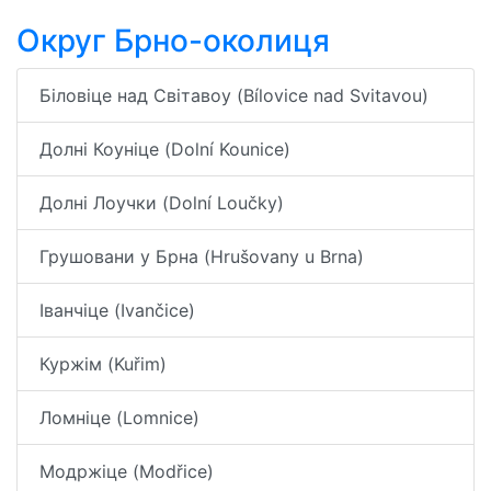
Округ Брно-околиця
Біловіце над Світавоу (Bílovice nad Svitavou)
Долні Коуніце (Dolní Kounice)
Долні Лоучки (Dolní Loučky)
Грушовани у Брна (Hrušovany u Brna)
Іванчіце (Ivančice)
Куржім (Kuřim)
Ломніце (Lomnice)
Модржіце (Modřice)