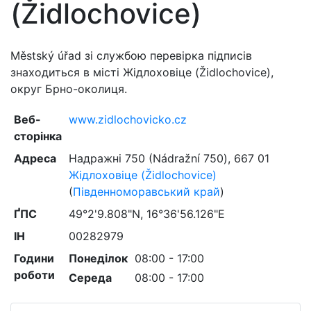
(Židlochovice)
Městský úřad зі службою перевірка підписів
знаходиться в місті Жідлоховіце (Židlochovice),
округ Брно-околиця.
Веб-
www.zidlochovicko.cz
сторінка
Адреса
Надражні 750 (Nádražní 750)
,
667 01
Жідлоховіце (Židlochovice)
(
Південноморавський край
)
ҐПС
49°2'9.808"N, 16°36'56.126"E
ІН
00282979
Години
Понеділок
08:00 - 17:00
роботи
Середа
08:00 - 17:00