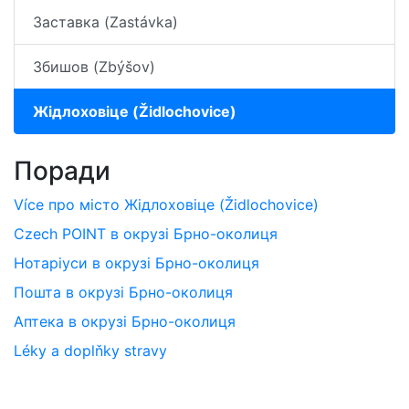
Заставка (Zastávka)
Збишов (Zbýšov)
Жідлоховіце (Židlochovice)
Поради
Více про місто Жідлоховіце (Židlochovice)
Czech POINT в окрузі Брно-околиця
Нотаріуси в окрузі Брно-околиця
Пошта в окрузі Брно-околиця
Аптека в окрузі Брно-околиця
Léky a doplňky stravy