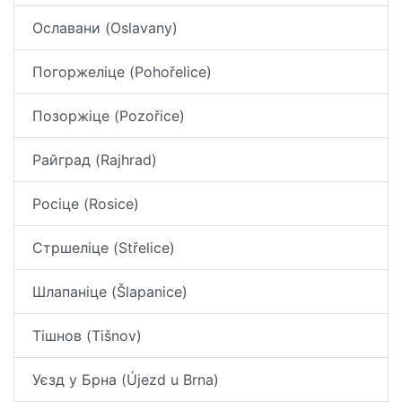
Ославани (Oslavany)
Погоржеліце (Pohořelice)
Позоржіце (Pozořice)
Райград (Rajhrad)
Росіце (Rosice)
Стршеліце (Střelice)
Шлапаніце (Šlapanice)
Тішнов (Tišnov)
Уєзд у Брна (Újezd u Brna)