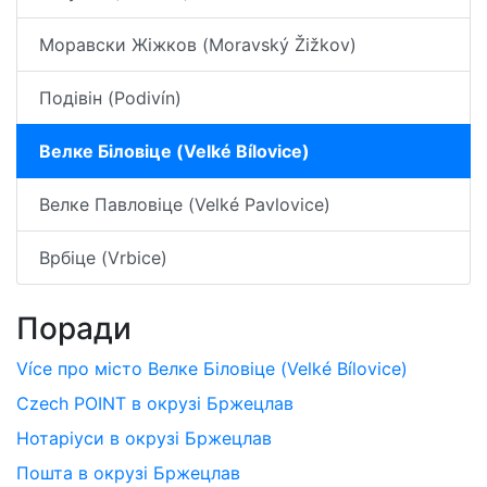
Моравски Жіжков (Moravský Žižkov)
Подівін (Podivín)
Велке Біловіце (Velké Bílovice)
Велке Павловіце (Velké Pavlovice)
Врбіце (Vrbice)
Поради
Více про місто Велке Біловіце (Velké Bílovice)
Czech POINT в окрузі Бржецлав
Нотаріуси в окрузі Бржецлав
Пошта в окрузі Бржецлав