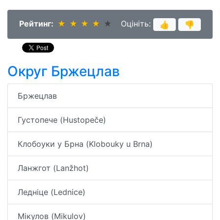
Рейтинг:
★
★
★
★
★
★
★
★
★
★
Оцініть:
👍
👎
Округ Бржецлав
Бржецлав
Густопече (Hustopeče)
Клобоуки у Брна (Klobouky u Brna)
Ланжгот (Lanžhot)
Ледніце (Lednice)
Мікулов (Mikulov)