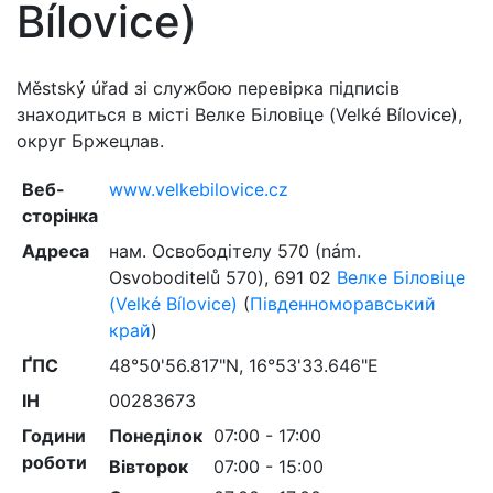
Bílovice)
Městský úřad зі службою перевірка підписів
знаходиться в місті Велке Біловіце (Velké Bílovice),
округ Бржецлав.
Веб-
www.velkebilovice.cz
сторінка
Адреса
нам. Освободітелу 570 (nám.
Osvoboditelů 570)
,
691 02
Велке Біловіце
(Velké Bílovice)
(
Південноморавський
край
)
ҐПС
48°50'56.817"N, 16°53'33.646"E
ІН
00283673
Години
Понеділок
07:00 - 17:00
роботи
Вівторок
07:00 - 15:00