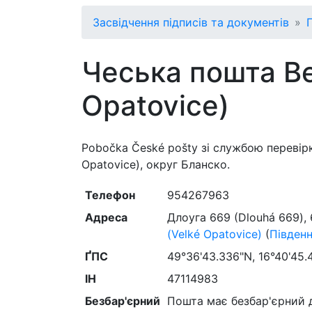
Засвідчення підписів та документів
Чеська пошта Ве
Opatovice)
Pobočka České pošty зі службою перевірк
Opatovice), округ Бланско.
Телефон
954267963
Адреса
Длоуга 669 (Dlouhá 669)
,
(Velké Opatovice)
(
Півден
ҐПС
49°36'43.336"N, 16°40'45.
ІН
47114983
Безбар'єрний
Пошта має безбар'єрний 