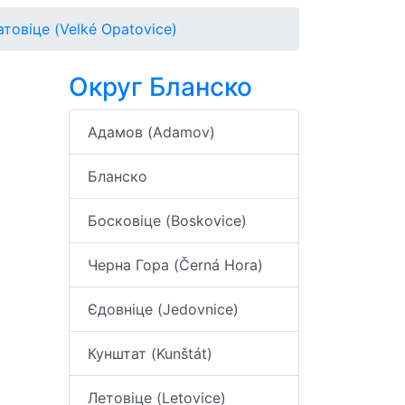
товіце (Velké Opatovice)
Округ Бланско
Адамов (Adamov)
Бланско
Босковіце (Boskovice)
Черна Гора (Černá Hora)
Єдовніце (Jedovnice)
Кунштат (Kunštát)
Летовіце (Letovice)