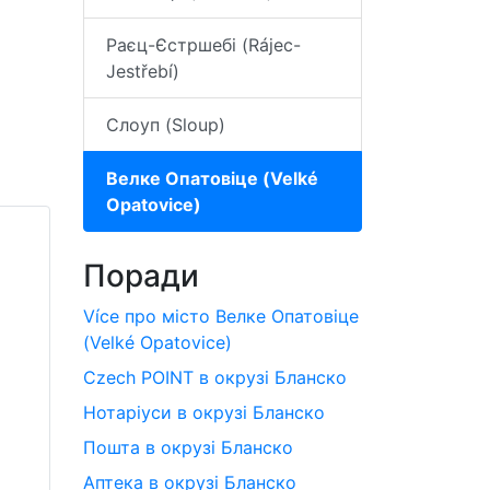
Раєц-Єстршебі (Rájec-
Jestřebí)
Слоуп (Sloup)
Велке Опатовіце (Velké
Opatovice)
Поради
Více про місто Велке Опатовіце
(Velké Opatovice)
Czech POINT в окрузі Бланско
Нотаріуси в окрузі Бланско
Пошта в окрузі Бланско
Аптека в окрузі Бланско