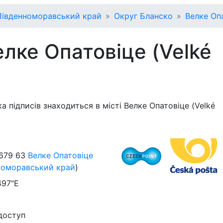
Південноморавський край
Округ Бланско
Велке Опа
лке Опатовіце (Velké
а підписів знаходиться в місті Велке Опатовіце (Velké
679 63
Велке Опатовіце
номоравський край
)
497"E
доступ