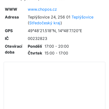
WWW
www.chopos.cz
Adresa
Teplýšovice 24
,
256 01
Teplýšovice
(
Středočeský kraj
)
GPS
49°48'21.518"N, 14°48'7.120"E
IČ
00232823
Otevírací
Pondělí
17:00 - 20:00
doba
Čtvrtek
15:00 - 17:00