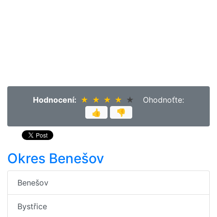
Hodnocení:
★
★
★
★
★
★
★
★
★
★
Ohodnoťte:
👍
👎
Okres Benešov
Benešov
Bystřice