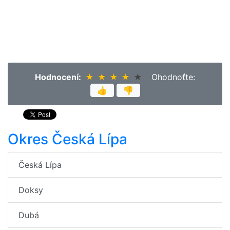
Hodnocení:
★
★
★
★
★
★
★
★
★
★
Ohodnoťte:
👍
👎
Okres Česká Lípa
Česká Lípa
Doksy
Dubá