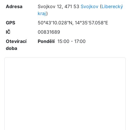
Adresa
Svojkov 12
,
471 53
Svojkov
(
Liberecký
kraj
)
GPS
50°43'10.028"N, 14°35'57.058"E
IČ
00831689
Otevírací
Pondělí
15:00 - 17:00
doba