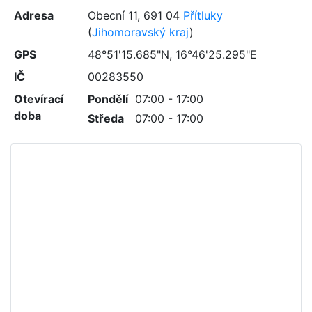
Adresa
Obecní 11
,
691 04
Přítluky
(
Jihomoravský kraj
)
GPS
48°51'15.685"N, 16°46'25.295"E
IČ
00283550
Otevírací
Pondělí
07:00 - 17:00
doba
Středa
07:00 - 17:00