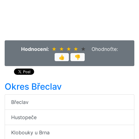
Hodnocení:
★
★
★
★
★
★
★
★
★
★
Ohodnoťte:
👍
👎
Okres Břeclav
Břeclav
Hustopeče
Klobouky u Brna