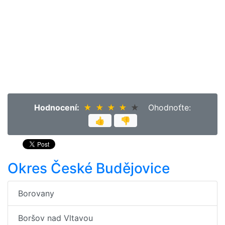
Hodnocení:
★
★
★
★
★
★
★
★
★
★
Ohodnoťte:
👍
👎
Okres České Budějovice
Borovany
Boršov nad Vltavou