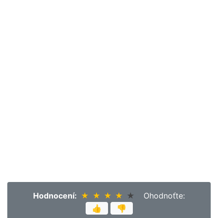
Hodnocení:
★
★
★
★
★
★
★
★
★
★
Ohodnoťte:
👍
👎